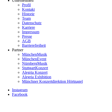
Unternehmen
Profil
Footer
Kontakt
Service-
Historie
Team
Menü
Datenschutz
KDA
Karriere
Impressum
Presse
AGB
Barrierefreiheit
Partner
MünchenMusik
MünchenEvent
NürnbergMusik
StuttgartKonzert
Alegria Konzert
Alegria Exhibition
Münchner Konzertdirektion Hörtnagel
Instagram
Facebook