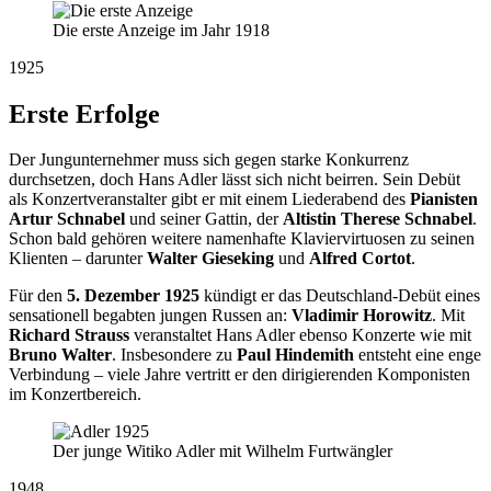
Die erste Anzeige im Jahr 1918
1925
Erste Erfolge
Der Jungunternehmer muss sich gegen starke Konkurrenz
durchsetzen, doch Hans Adler lässt sich nicht beirren. Sein Debüt
als Konzertveranstalter gibt er mit einem Liederabend des
Pianisten
Artur Schnabel
und seiner Gattin, der
Altistin Therese Schnabel
.
Schon bald gehören weitere namenhafte Klaviervirtuosen zu seinen
Klienten – darunter
Walter Gieseking
und
Alfred Cortot
.
Für den
5. Dezember 1925
kündigt er das Deutschland-Debüt eines
sensationell begabten jungen Russen an:
Vladimir Horowitz
. Mit
Richard Strauss
veranstaltet Hans Adler ebenso Konzerte wie mit
Bruno Walter
. Insbesondere zu
Paul Hindemith
entsteht eine enge
Verbindung – viele Jahre vertritt er den dirigierenden Komponisten
im Konzertbereich.
Der junge Witiko Adler mit Wilhelm Furtwängler
1948