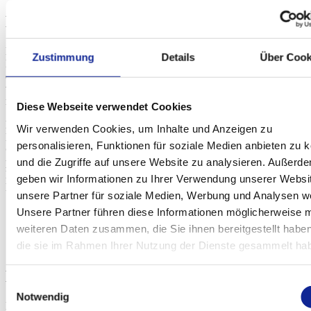
Die Nachkriegsjahre
Nach dem Tod ihres Mannes möchte Herta Adler die
Zustimmung
Details
Über Cook
Konzertdirektion schließen – doch der Sohn hält am Lebenswerk
des Vaters fest. Er macht es sich zum Ziel, von den Nazis
vertriebene Interpreten nach Deutschland zurückzuholen und eine
neue Künstler-Generation aufzubauen.
Diese Webseite verwendet Cookies
Es entstehen teils lebenslange Beziehungen zu Größen des
Wir verwenden Cookies, um Inhalte und Anzeigen zu
Klassikbetriebs, beispielsweise zu
Otto Klemperer
oder
Friedrich
personalisieren, Funktionen für soziale Medien anbieten zu 
Gulda
, den Adler
1950
als 19-Jährigen erstmals in Berlin
und die Zugriffe auf unsere Website zu analysieren. Außerd
präsentiert. Im Jahr
1954
veranstaltet Witiko Adler den Zyklus »Pro
Musica« – die erste Abonnement-Reihe für Kammermusik im
geben wir Informationen zu Ihrer Verwendung unserer Websi
Berliner Konzertleben der Nachkriegszeit.
unsere Partner für soziale Medien, Werbung und Analysen we
Unsere Partner führen diese Informationen möglicherweise m
Leonard Bernstein mit Witiko Adler
weiteren Daten zusammen, die Sie ihnen bereitgestellt habe
die sie im Rahmen Ihrer Nutzung der Dienste gesammelt ha
1963
Klassik-Stars bei Adler
Einwilligungsauswahl
Notwendig
Es ist
Yehudi Menuhin
, der
1947
als erster international bekannter