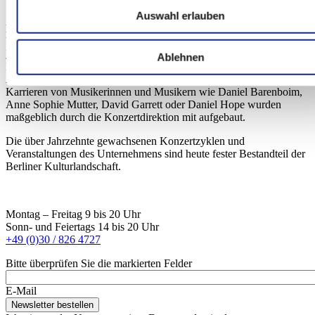
Seit jeher teilt das Team um Jutta und Witiko Adler seine
Auswahl erlauben
Leidenschaft für klassische Musik
mit dem Berliner Publikum und
bringt weltberühmte Künstlerinnen und Künstler auf die Bühnen der
Berliner Philharmonie
und des
Kammermusiksaals
. Neben
Ablehnen
Konzerten mit den Stars der Klassik ist der Konzertdirektion Hans
Adler auch die
Nachwuchsförderung
ein großes Anliegen:
Karrieren von Musikerinnen und Musikern wie Daniel Barenboim,
Anne Sophie Mutter, David Garrett oder Daniel Hope wurden
maßgeblich durch die Konzertdirektion mit aufgebaut.
Die über Jahrzehnte gewachsenen Konzertzyklen und
Veranstaltungen des Unternehmens sind heute fester Bestandteil der
Berliner Kulturlandschaft.
Montag – Freitag 9 bis 20 Uhr
Sonn- und Feiertags 14 bis 20 Uhr
+49 (0)30 / 826 4727
Bitte überprüfen Sie die markierten Felder
E-Mail