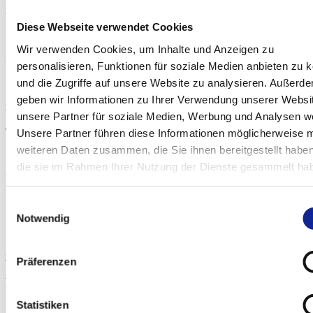
Philharmonischer Chor Berlin
Diese Webseite verwendet Cookies
So., 18.10.2026
Wir verwenden Cookies, um Inhalte und Anzeigen zu
Philharmonie
personalisieren, Funktionen für soziale Medien anbieten zu 
und die Zugriffe auf unsere Website zu analysieren. Außerd
geben wir Informationen zu Ihrer Verwendung unserer Websi
© Amanda Demme
unsere Partner für soziale Medien, Werbung und Analysen we
Teodor Currentzis
Unsere Partner führen diese Informationen möglicherweise m
weiteren Daten zusammen, die Sie ihnen bereitgestellt habe
Di., 10.11.2026
die sie im Rahmen Ihrer Nutzung der Dienste gesammelt ha
Philharmonie
Einwilligungsauswahl
Notwendig
© MünchenEvent
Präferenzen
Bridgerton
Statistiken
Mi., 16.12.2026