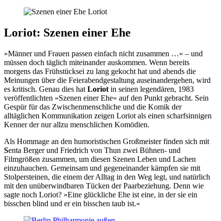
Loriot: Szenen einer Ehe
»Männer und Frauen passen einfach nicht zusammen …« – und
müssen doch täglich miteinander auskommen. Wenn bereits
morgens das Frühstücksei zu lang gekocht hat und abends die
Meinungen über die Feierabendgestaltung auseinandergehen, wird
es kritisch. Genau dies hat
Loriot
in seinen legendären, 1983
veröffentlichten »Szenen einer Ehe« auf den Punkt gebracht. Sein
Gespür für das Zwischenmenschliche und die Komik der
alltäglichen Kommunikation zeigen Loriot als einen scharfsinnigen
Kenner der nur allzu menschlichen Komödien.
Als Hommage an den humoristischen Großmeister finden sich mit
S
enta Berger und Friedrich von Thun zwei Bühnen- und
Filmgrößen zusammen, um diesen Szenen Leben und Lachen
einzuhauchen. Gemeinsam und gegeneinander kämpfen sie mit
Stolpersteinen, die einem der Alltag in den Weg legt, und natürlich
mit den unüberwindbaren Tücken der Paarbeziehung. Denn wie
sagte noch Loriot? »Eine glückliche Ehe ist eine, in der sie ein
bisschen blind und er ein bisschen taub ist.«