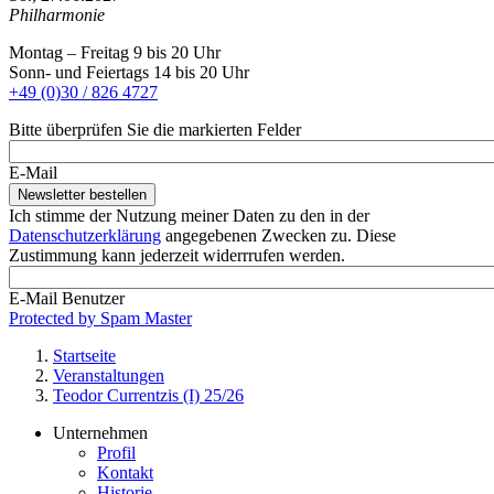
Philharmonie
Montag – Freitag 9 bis 20 Uhr
Sonn- und Feiertags 14 bis 20 Uhr
+49 (0)30 / 826 4727
Bitte überprüfen Sie die markierten Felder
E-Mail
Ich stimme der Nutzung meiner Daten zu den in der
Datenschutzerklärung
angegebenen Zwecken zu. Diese
Zustimmung kann jederzeit widerrrufen werden.
E-Mail Benutzer
Protected by Spam Master
Startseite
Veranstaltungen
Pfadnavigation
Teodor Currentzis (I) 25/26
Unternehmen
Profil
Footer
Kontakt
Service-
Historie