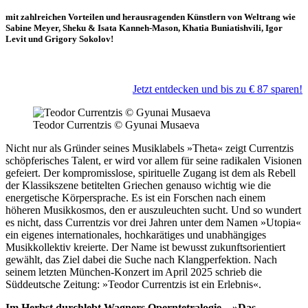
mit zahlreichen Vorteilen und herausragenden Künstlern von Weltrang wie
Sabine Meyer, Sheku & Isata Kanneh-Mason, Khatia Buniatishvili, Igor
Levit und Grigory Sokolov!
Jetzt entdecken und bis zu € 87 sparen!
Teodor Currentzis
© Gyunai Musaeva
Nicht nur als Gründer seines Musiklabels »Theta« zeigt Currentzis
schöpferisches Talent, er wird vor allem für seine radikalen Visionen
gefeiert. Der kompromisslose, spirituelle Zugang ist dem als Rebell
der Klassikszene betitelten Griechen genauso wichtig wie die
energetische Körpersprache. Es ist ein Forschen nach einem
höheren Musikkosmos, den er auszuleuchten sucht. Und so wundert
es nicht, dass Currentzis vor drei Jahren unter dem Namen »Utopia«
ein eigenes internationales, hochkarätiges und unabhängiges
Musikkollektiv kreierte. Der Name ist bewusst zukunftsorientiert
gewählt, das Ziel dabei die Suche nach Klangperfektion. Nach
seinem letzten München-Konzert im April 2025 schrieb die
Süddeutsche Zeitung: »Teodor Currentzis ist ein Erlebnis«.
Im Herbst durchlebt Wagners Operntetralogie – »Das