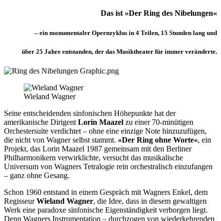
Das ist »
Der Ring des Nibelungen
«
– ein monumentaler Opernzyklus in 4 Teilen, 15 Stunden lang und
über 25 Jahre entstanden, der das Musiktheater für immer veränderte.
Bild
Wieland Wagner
Seine entscheidenden sinfonischen Höhepunkte hat der
amerikanische Dirigent
Lorin Maazel
zu einer 70-minütigen
Orchestersuite verdichtet – ohne eine einzige Note hinzuzufügen,
die nicht von Wagner selbst stammt.
»Der
Ring ohne Worte
«
, ein
Projekt, das Lorin Maazel 1987 gemeinsam mit den Berliner
Philharmonikern verwirklichte, versucht
das musikalische
Universum von Wagners Tetralogie rein orchestralisch einzufangen
– ganz ohne Gesang.
Schon 1960 entstand in einem Gespräch mit Wagners Enkel, dem
Regisseur
Wieland Wagner
, die Idee, dass in diesem gewaltigen
Werk eine paradoxe sinfonische Eigenständigkeit verborgen liegt.
Denn Wagners Instrumentation – durchzogen von wiederkehrenden