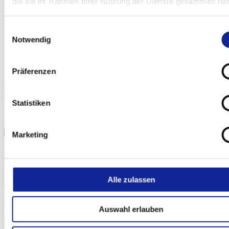
die sie im Rahmen Ihrer Nutzung der Dienste gesammelt ha
Allein durch die Sprache des Orchesters offenbart sich nicht nur
eindringliche Bildkraft – oft übertrifft sie selbst Hollywoods
aufwändigste Klangwelten – sondern auch die philosophische,
Einwilligungsauswahl
mythologische und kulturelle Tiefe, die Wagner in sein Epos
Notwendig
eingeschrieben hat.«
Das Konzert in Berlin markiert den Auftakt ihrer Tournee mit »Der Ring
Präferenzen
ohne Worte« in der Saison 2025/26
Hören Sie hinein ...
Statistiken
... in Wagners musikalisches Universum!
Marketing
An dieser Stelle wird ein Inhalt eines externen Anbieters
wiedergegeben. Dabei werden personenbezogene Daten wie z.B.
Ihre IP-Adresse an den Anbieter übermittelt. Der externe Anbieter
kann diese auch dazu verwenden, Ihr Nutzungsverhalten mithilfe
Alle zulassen
von Cookies oder anderen Tracking-Technologien zu
Marktforschungs- und Marketingzwecken zu analysieren.
Auswahl erlauben
Die Übermittlung Ihrer Daten an den externen Anbieter wird so
lange verhindert, bis Sie aktiv auf diesen Hinweis klicken.