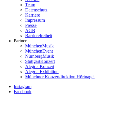
Team
Menü
Datenschutz
KDA
Karriere
Impressum
Presse
AGB
Barrierefreiheit
Partner
MünchenMusik
MünchenEvent
NürnbergMusik
StuttgartKonzert
Alegria Konzert
Alegria Exhibition
Münchner Konzertdirektion Hörtnagel
Instagram
Facebook