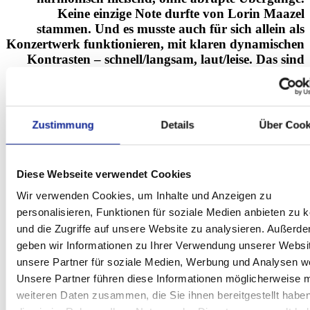
Keine einzige Note durfte von
Lorin Maazel
stammen. Und es musste auch für sich allein als
Konzertwerk funktionieren, mit klaren dynamischen
Kontrasten – schnell/langsam, laut/leise. Das sind
wesentliche Elemente der Theatralik eines
Konzertstücks, die jedem Komponisten bewusst
sind.«
Zustimmung
Details
Über Cook
Diese Webseite verwendet Cookies
Für Teodor Currentzis und Utopia ist
Wir verwenden Cookies, um Inhalte und Anzeigen zu
»Der Ring ohne Worte« ...
personalisieren, Funktionen für soziale Medien anbieten zu 
und die Zugriffe auf unsere Website zu analysieren. Außerd
... »nicht nur das Werk eines herausragenden Musikers, sondern
eines tief empfundenen Wagnerianers. Die Suite ist konzentriert,
geben wir Informationen zu Ihrer Verwendung unserer Websi
aber von packender Klarheit – und von großem Respekt für das
unsere Partner für soziale Medien, Werbung und Analysen we
Original geprägt. Sie macht den
Ring
nicht nur als dramatisches
Unsere Partner führen diese Informationen möglicherweise m
Werk erlebbar, sondern offenbart ihn zugleich als eine der größten
sinfonischen Schöpfungen der Musikgeschichte.
weiteren Daten zusammen, die Sie ihnen bereitgestellt habe