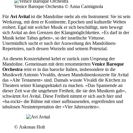
Venice Baroque Orchestra
© Anna Carmignola
Für
Avi Avital
ist die Mandoline mehr als ein Instrument: Sie ist sein
Werkzeug, mit dem er Kontinente, Epochen und kulturelle Welten
erobert. Egal mit welcher Musik er sich beschäftigt, stets bewegt
sich Avital an den Grenzen der Klangmöglichkeiten. »Es darf in der
Musik keine Tabus geben«, so der israelische Virtuose.
Unermüdlich sucht er nach der Ausweitung des Mandolinen-
Repertoires, nach dessen Wurzeln und seinem Potenzial.
An diesem Konzertabend kehrt er zurück zum Ursprung der
Mandoline. Gemeinsam mit dem renommierten
Venice Baroque
Orchestra
reist er in das barocke Italien, insbesondere in die
Musikwelt Antonio Vivaldis, dessen Mandolinenkonzerte für Avital
das »Alte Testament« sind. Damals wusste Vivaldi die Kirchen zu
Theatern seiner Klangspektakel zu machen. »Das Spannende an
dieser Zeit war die ungeheure Freiheit, die sie den Musikern gab«,
schwärmt Avi Avital. Diese Freiheit nimmt er sich auch hier und
»ba-rockt« die Bühne mit einer aufbrausenden, ergreifenden und
tabulosen Neuinterpretation der »Vier Jahreszeiten«.
© Askonas Holt