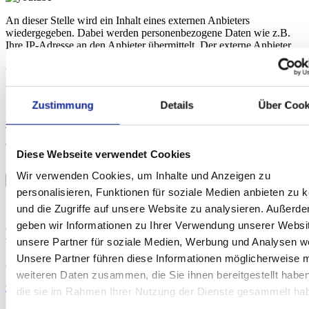
An dieser Stelle wird ein Inhalt eines externen Anbieters
wiedergegeben. Dabei werden personenbezogene Daten wie z.B.
Ihre IP-Adresse an den Anbieter übermittelt. Der externe Anbieter
kann diese auch dazu verwenden, Ihr Nutzungsverhalten mithilfe
von Cookies oder anderen Tracking-Technologien zu
Marktforschungs- und Marketingzwecken zu analysieren.
Zustimmung
Details
Über Cook
Die Übermittlung Ihrer Daten an den externen Anbieter wird so
lange verhindert, bis Sie aktiv auf diesen Hinweis klicken.
Technisch gesehen wird der Inhalt erst nach dem Klick
eingebunden.
Diese Webseite verwendet Cookies
Inhalt von YouTube erlauben
Wir verwenden Cookies, um Inhalte und Anzeigen zu
personalisieren, Funktionen für soziale Medien anbieten zu 
und die Zugriffe auf unsere Website zu analysieren. Außerd
geben wir Informationen zu Ihrer Verwendung unserer Websi
Kammermusiksaal
unsere Partner für soziale Medien, Werbung und Analysen we
Unsere Partner führen diese Informationen möglicherweise m
Herbert-von-Karajan-Straße 1
weiteren Daten zusammen, die Sie ihnen bereitgestellt habe
10785 Berlin
zum Routenplaner
mehr Infos
die sie im Rahmen Ihrer Nutzung der Dienste gesammelt ha