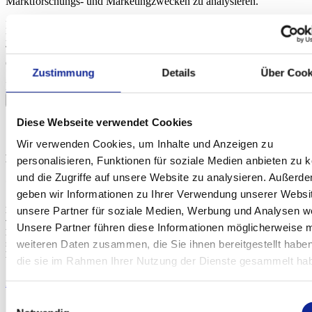
Marktforschungs- und Marketingzwecken zu analysieren.
Die Übermittlung Ihrer Daten an den externen Anbieter wird so
lange verhindert, bis Sie aktiv auf diesen Hinweis klicken.
Technisch gesehen wird der Inhalt erst nach dem Klick
eingebunden.
Zustimmung
Details
Über Cook
Inhalt von YouTube erlauben
Diese Webseite verwendet Cookies
Wir verwenden Cookies, um Inhalte und Anzeigen zu
ARTE Dokumentation: Mit dem Cello ans Ende der
personalisieren, Funktionen für soziale Medien anbieten zu 
Welt – Sol Gabetta auf den Spuren von Lise
und die Zugriffe auf unsere Website zu analysieren. Außerd
Cristiani
geben wir Informationen zu Ihrer Verwendung unserer Websi
unsere Partner für soziale Medien, Werbung und Analysen we
Eine das Violoncello spielende Frau! Beim Gedanken an eine Frau, die ein
vor allem männlich konnotiertes, tiefes Instrument spielt, fielen einige
Unsere Partner führen diese Informationen möglicherweise m
Menschen im Publikum fast in Ohnmacht. In dieser Doku taucht Sol Gabetta
weiteren Daten zusammen, die Sie ihnen bereitgestellt habe
in das Leben von Lise Cristiani (1827 - 1853) ein, einer der aufregendsten
Künstlerinnen des 19. Jahrhunderts.
die sie im Rahmen Ihrer Nutzung der Dienste gesammelt ha
Zur Doku
Einwilligungsauswahl