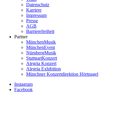
Datenschutz
Karriere
Impressum
Presse
AGB
Barrierefreiheit
Partner
MünchenMusik
MünchenEvent
NürnbergMusik
StuttgartKonzert
Alegria Konzert
Alegria Exhibition
Münchner Konzertdirektion Hörtnagel
Instagram
Facebook