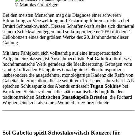
© Matthias Creutziger
Bei den meisten Menschen mag die Diagnose einer schweren
Erkrankung zu Verzweiflung und Erstarrung führen – nicht so bei
Dmitri Schostakowitsch. Dessen Schaffenskraft stellte sich diametral
seinem Schicksal entgegen, und so komponierte er 1959 mit dem 1.
Cellokonzert eines der größten Werke des 20. Jahrhunderts dieser
Gattung.
Mit ihrer Fähigkeit, sich vollständig auf eine interpretatorische
Aufgabe einzulassen, ist Ausnahmecellistin
Sol Gabetta
für dieses
hochdramatische Werk geradezu die Idealbesetzung. Getragen vom
samtig-kraftvollen Klang ihres Guadagnini-Cellos transportiert
insbesondere die ausgedehnte, monologartige Kadenz die Reife von
Gabettas Interpretation, die sie seit ihrem 15. Lebensjahr schärft. Als
epischen Schlusspunkt des Abends entfesselt
Tugan Sokhiev
bei
Bruckners Siebter vollends die spätromantische Klangfülle der
traditionsreichen
Sächsischen Staatskapelle Dresden
, die Richard
Wagner seinerzeit als seine »Wunderharfe« bezeichnete.
Sol Gabetta spielt Schostakowitsch Konzert für